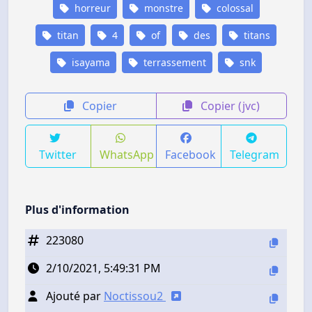
horreur
monstre
colossal
titan
4
of
des
titans
isayama
terrassement
snk
Copier
Copier (jvc)
Twitter
WhatsApp
Facebook
Telegram
Plus d'information
223080
2/10/2021, 5:49:31 PM
Ajouté par
Noctissou2