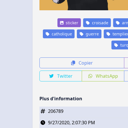
sticker
croisade
ar
catholique
guerre
templie
turq
Copier
Twitter
WhatsApp
Plus d'information
206789
9/27/2020, 2:07:30 PM