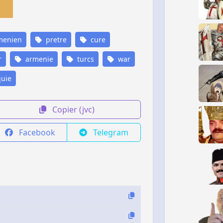
menien
pretre
cure
r
armenie
turcs
war
uie
Copier (jvc)
Facebook
Telegram