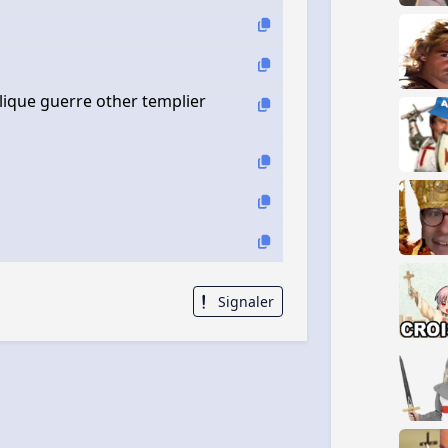
lique guerre other templier
Signaler