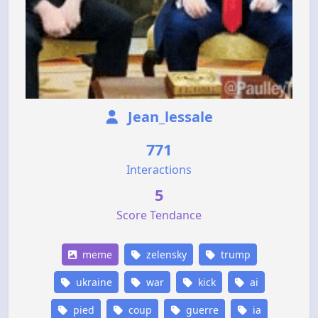
Jean_lessale
771
Interactions
5
Score Tendance
meme
zelensky
trump
ukraine
war
kick
ai
pied
coup
guerre
ia