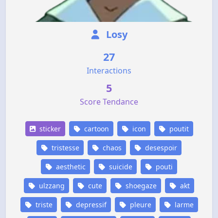
Losy
27
Interactions
5
Score Tendance
sticker
cartoon
icon
poutit
tristesse
chaos
desespoir
aesthetic
suicide
pouti
ulzzang
cute
shoegaze
akt
triste
depressif
pleure
larme