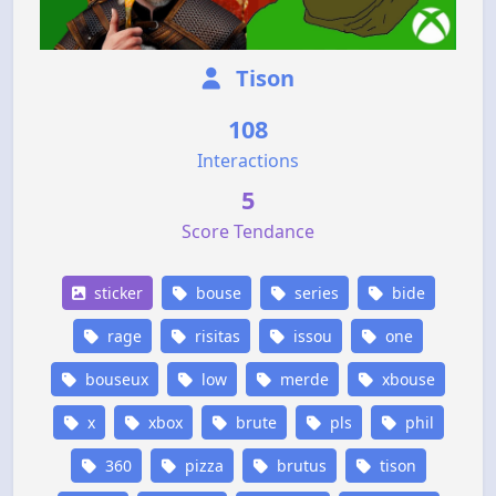
Tison
108
Interactions
5
Score Tendance
sticker
bouse
series
bide
rage
risitas
issou
one
bouseux
low
merde
xbouse
x
xbox
brute
pls
phil
360
pizza
brutus
tison