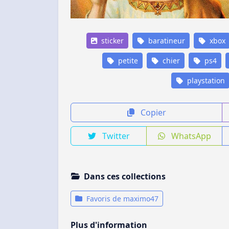
sticker
baratineur
xbox
petite
chier
ps4
playstation
Copier
Twitter
WhatsApp
Dans ces collections
Favoris de maximo47
Plus d'information