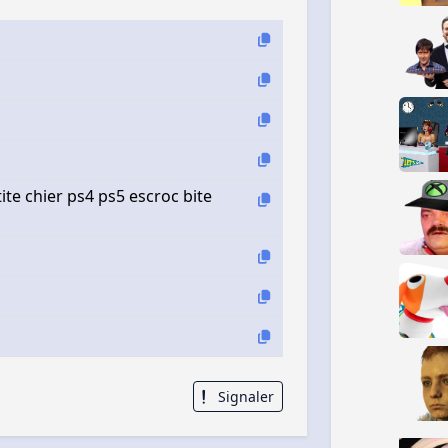
ite chier ps4 ps5 escroc bite
Signaler