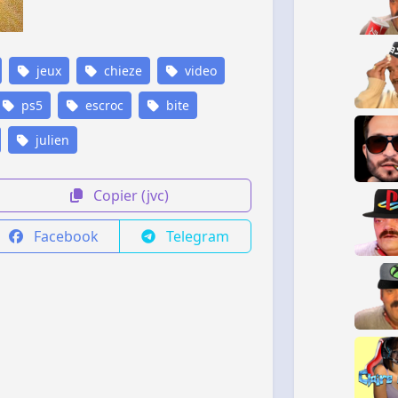
jeux
chieze
video
ps5
escroc
bite
julien
Copier (jvc)
Facebook
Telegram