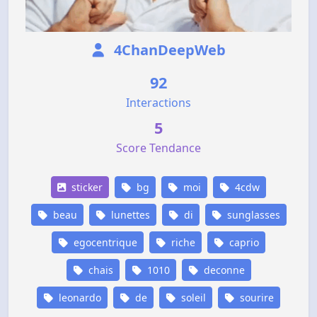
4ChanDeepWeb
92
Interactions
5
Score Tendance
sticker
bg
moi
4cdw
beau
lunettes
di
sunglasses
egocentrique
riche
caprio
chais
1010
deconne
leonardo
de
soleil
sourire