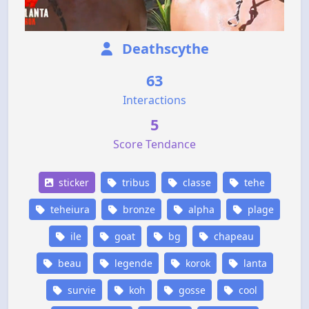
Deathscythe
63
Interactions
5
Score Tendance
sticker
tribus
classe
tehe
teheiura
bronze
alpha
plage
ile
goat
bg
chapeau
beau
legende
korok
lanta
survie
koh
gosse
cool