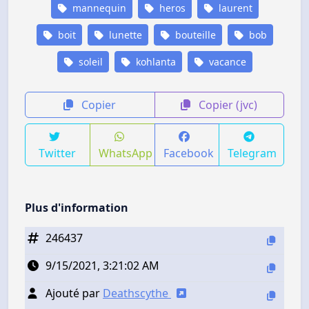
mannequin
heros
laurent
boit
lunette
bouteille
bob
soleil
kohlanta
vacance
Copier
Copier (jvc)
Twitter
WhatsApp
Facebook
Telegram
Plus d'information
246437
9/15/2021, 3:21:02 AM
Ajouté par
Deathscythe