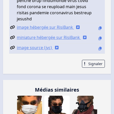
penche brup findumonde virus covid
fond corona se reupload main jesus
risitas pandemie coronavirus bestreup
jesushd
image hébergée sur RisiBank
miniature hébergée sur RisiBank
image source (jvc)
Signaler
Médias similaires