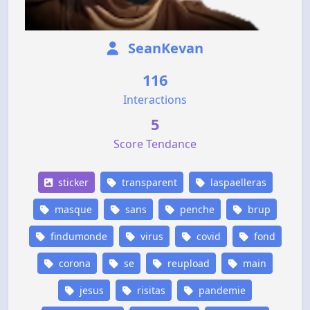
SeanKevan
116
Interactions
5
Score Tendance
sticker
transparent
laspaelleras
masque
sans
penche
brup
findumonde
virus
covid
fond
corona
se
reupload
main
jesus
risitas
pandemie