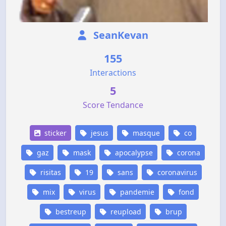
SeanKevan
155
Interactions
5
Score Tendance
sticker
jesus
masque
co
gaz
mask
apocalypse
corona
risitas
19
sans
coronavirus
mix
virus
pandemie
fond
bestreup
reupload
brup