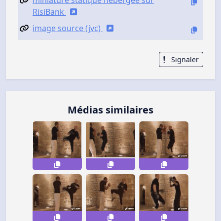
RisiBank
image source (jvc)
Signaler
Médias similaires