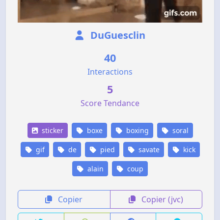
DuGuesclin
40
Interactions
5
Score Tendance
sticker
boxe
boxing
soral
gif
de
pied
savate
kick
alain
coup
Copier
Copier (jvc)