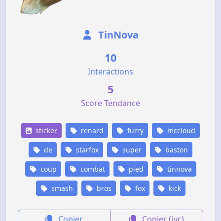
TinNova
10
Interactions
5
Score Tendance
sticker
renard
furry
mccloud
de
starfox
super
baston
coup
combat
pied
tinnova
smash
bros
fox
kick
Copier
Copier (jvc)