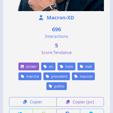
Macron-XD
696
Interactions
5
Score Tendance
sticker
en
lrem
mdr
marche
president
macron
politic
Copier
Copier (jvc)