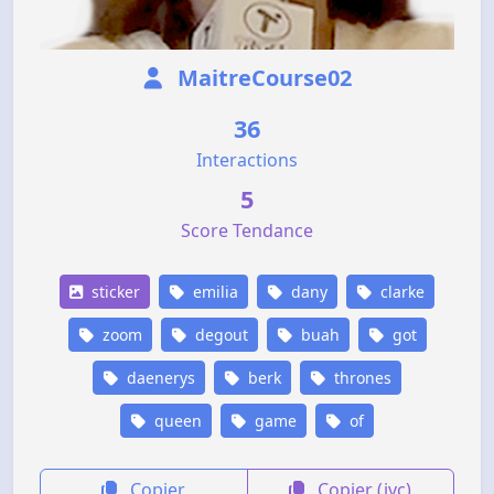
MaitreCourse02
36
Interactions
5
Score Tendance
sticker
emilia
dany
clarke
zoom
degout
buah
got
daenerys
berk
thrones
queen
game
of
Copier
Copier (jvc)