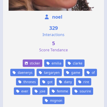
noel
329
Interactions
5
Score Tendance
sticker
emilia
clarke
daenerys
targaryen
game
of
thrones
got
dany
rire
ever
joie
femme
sourire
mignon