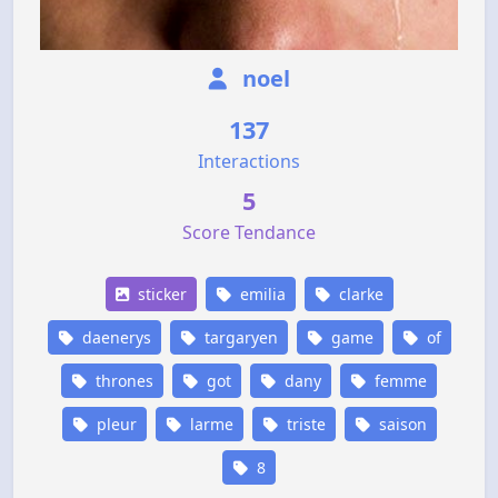
noel
137
Interactions
5
Score Tendance
sticker
emilia
clarke
daenerys
targaryen
game
of
thrones
got
dany
femme
pleur
larme
triste
saison
8