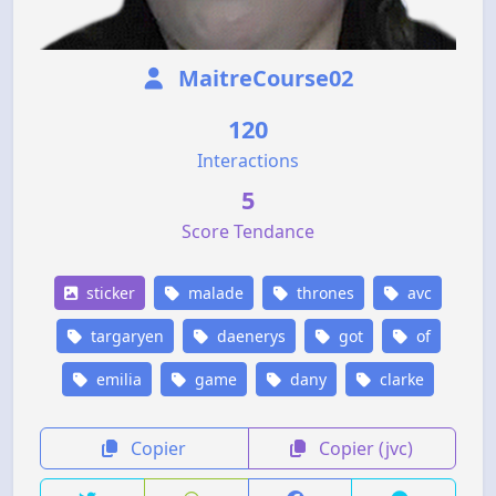
MaitreCourse02
120
Interactions
5
Score Tendance
sticker
malade
thrones
avc
targaryen
daenerys
got
of
emilia
game
dany
clarke
Copier
Copier (jvc)