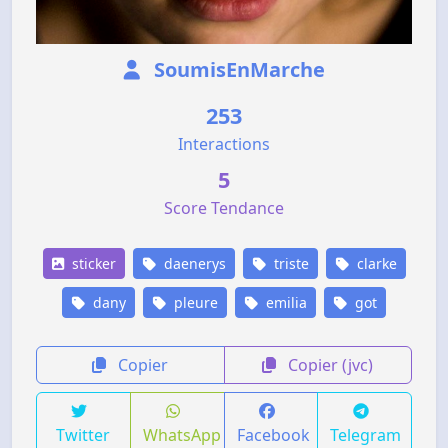
SoumisEnMarche
253
Interactions
5
Score Tendance
sticker
daenerys
triste
clarke
dany
pleure
emilia
got
Copier
Copier (jvc)
Twitter
WhatsApp
Facebook
Telegram