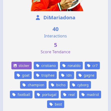
DiMariadona
40
Interactions
5
Score Tendance
sticker
cristiano
ronaldo
cr7
goat
trophee
ldn
gagne
champion
bicho
cyborg
football
portugal
real
madrid
best