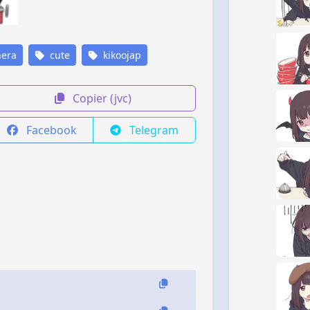
era
cute
kikoojap
Copier (jvc)
Facebook
Telegram