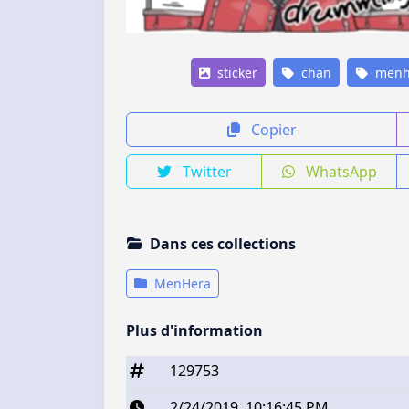
sticker
chan
menh
Copier
Twitter
WhatsApp
Dans ces collections
MenHera
Plus d'information
129753
2/24/2019, 10:16:45 PM