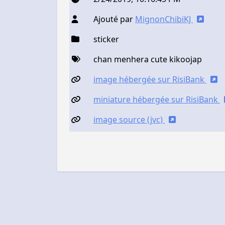
Ajouté par
MignonChibiKJ
sticker
chan menhera cute kikoojap
image hébergée sur RisiBank
miniature hébergée sur RisiBank
image source (jvc)