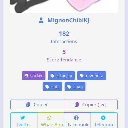
MignonChibiKJ
182
Interactions
5
Score Tendance
sticker
kikoojap
menhera
cute
chan
Copier
Copier (jvc)
Twitter
WhatsApp
Facebook
Telegram