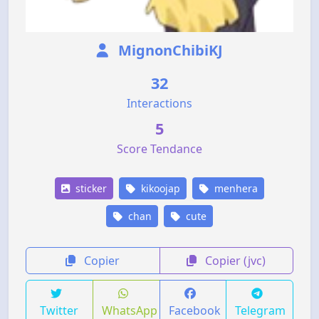
MignonChibiKJ
32
Interactions
5
Score Tendance
sticker
kikoojap
menhera
chan
cute
Copier
Copier (jvc)
Twitter
WhatsApp
Facebook
Telegram