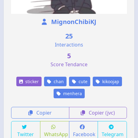
MignonChibiKJ
25
Interactions
5
Score Tendance
sticker
chan
cute
kikoojap
menhera
Copier
Copier (jvc)
Twitter
WhatsApp
Facebook
Telegram