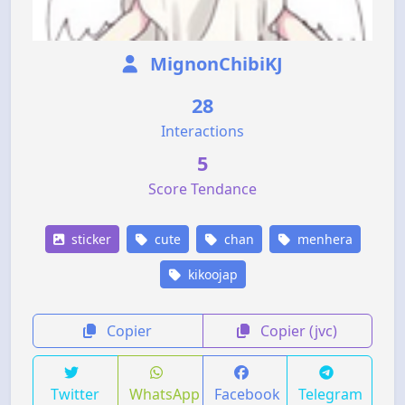
MignonChibiKJ
28
Interactions
5
Score Tendance
sticker
cute
chan
menhera
kikoojap
Copier
Copier (jvc)
Twitter
WhatsApp
Facebook
Telegram