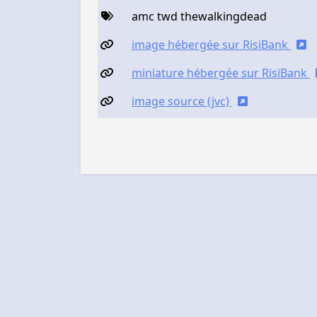
amc twd thewalkingdead
image hébergée sur RisiBank
miniature hébergée sur RisiBank
image source (jvc)