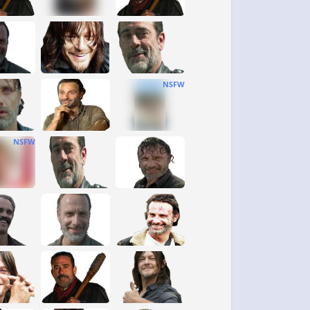
NSFW
NSFW