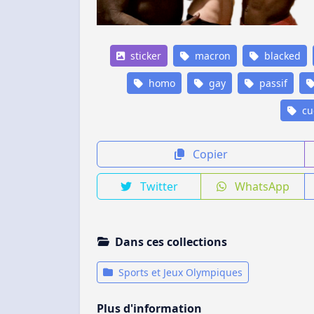
sticker
macron
blacked
homo
gay
passif
cu
Copier
Twitter
WhatsApp
Dans ces collections
Sports et Jeux Olympiques
Plus d'information