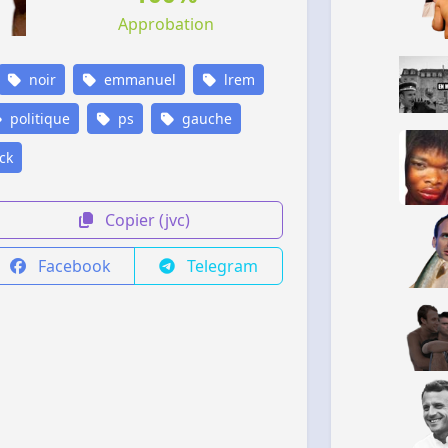
Approbation
noir
emmanuel
lrem
politique
ps
gauche
ck
Copier (jvc)
Facebook
Telegram