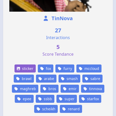
TinNova
27
Interactions
5
Score Tendance
sticker
fox
furry
mccloud
brawl
arabe
smash
sabre
maghreb
bros
emir
tinnova
epee
ssbb
super
starfox
scheikh
renard