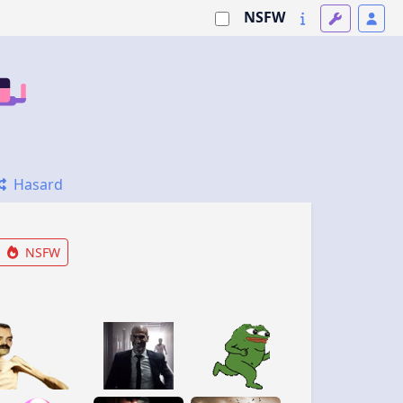
NSFW
Hasard
NSFW