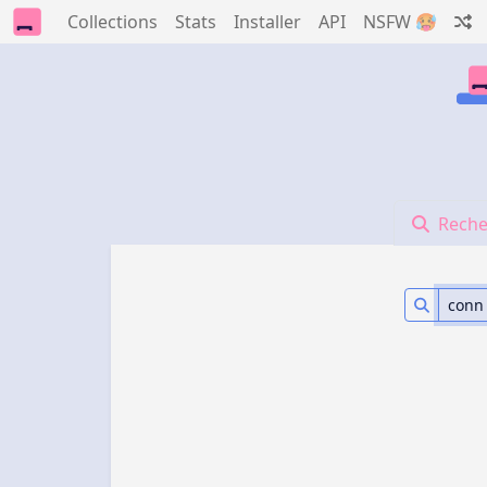
Collections
Stats
Installer
API
NSFW 🥵
Reche