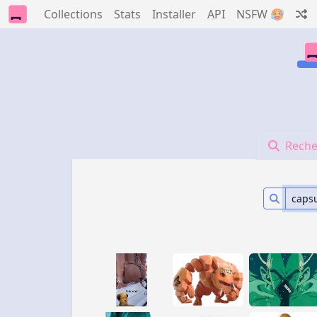
Collections
Stats
Installer
API
NSFW 🥵
Reche