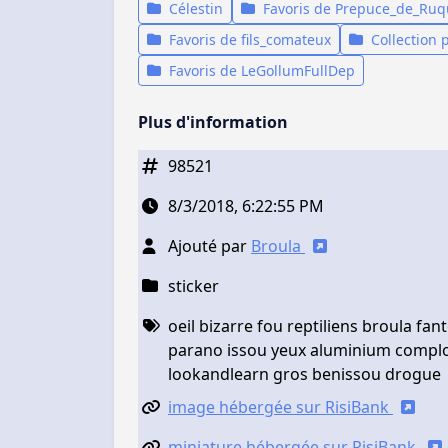
Célestin
Favoris de Prepuce_de_Ruq
Favoris de fils_comateux
Collection 
Favoris de LeGollumFullDep
Plus d'information
98521
8/3/2018, 6:22:55 PM
Ajouté par
Broula
sticker
oeil bizarre fou reptiliens broula fa
parano issou yeux aluminium complot
lookandlearn gros benissou drogue
image hébergée sur RisiBank
miniature hébergée sur RisiBank