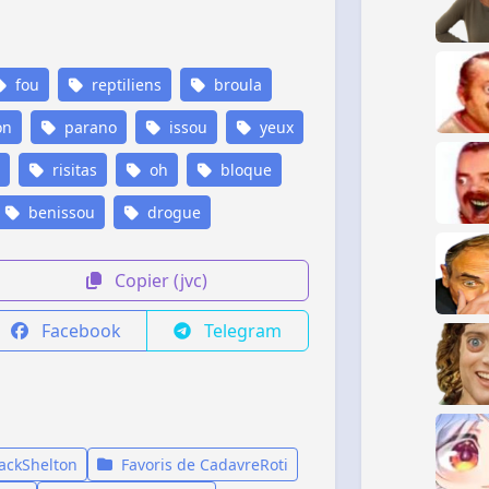
fou
reptiliens
broula
on
parano
issou
yeux
risitas
oh
bloque
benissou
drogue
Copier (jvc)
Facebook
Telegram
JackShelton
Favoris de CadavreRoti