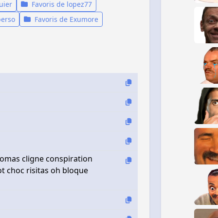
uier
Favoris de lopez77
perso
Favoris de Exumore
ntomas cligne conspiration
 choc risitas oh bloque