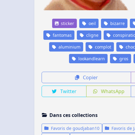
sticker
oeil
bizarre
fantomas
cligne
conspirati
aluminium
complot
choc
lookandlearn
gros
Copier
Twitter
WhatsApp
Dans ces collections
Favoris de goudjaban10
Favoris de 