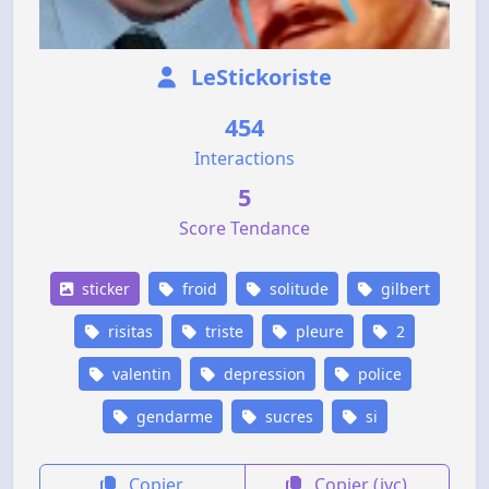
LeStickoriste
454
Interactions
5
Score Tendance
sticker
froid
solitude
gilbert
risitas
triste
pleure
2
valentin
depression
police
gendarme
sucres
si
Copier
Copier (jvc)