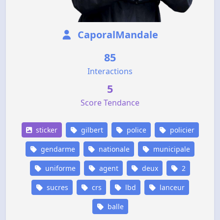
CaporalMandale
85
Interactions
5
Score Tendance
sticker
gilbert
police
policier
gendarme
nationale
municipale
uniforme
agent
deux
2
sucres
crs
lbd
lanceur
balle