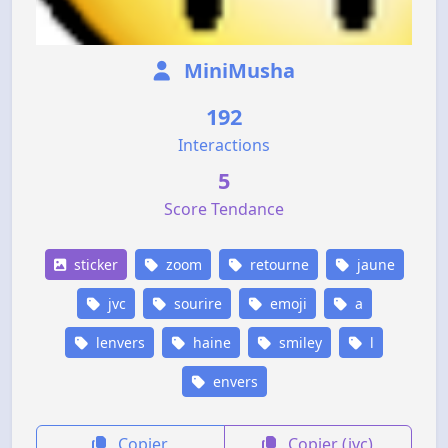
MiniMusha
192
Interactions
5
Score Tendance
sticker
zoom
retourne
jaune
jvc
sourire
emoji
a
lenvers
haine
smiley
l
envers
Copier
Copier (jvc)