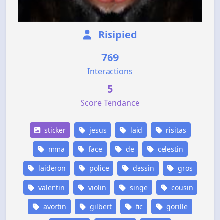
Risipied
769
Interactions
5
Score Tendance
sticker
jesus
laid
risitas
mma
face
de
celestin
laideron
police
dessin
gros
valentin
violin
singe
cousin
avortin
gilbert
fic
gorille