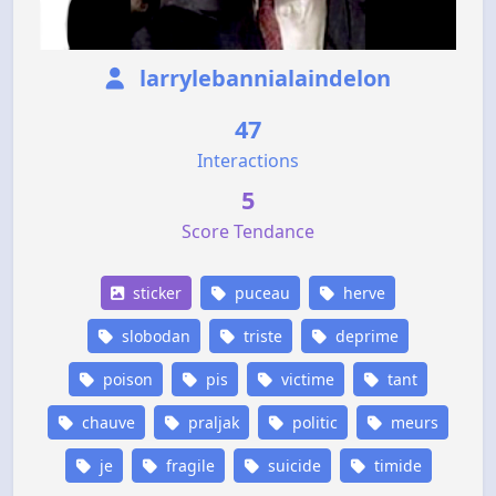
larrylebannialaindelon
47
Interactions
5
Score Tendance
sticker
puceau
herve
slobodan
triste
deprime
poison
pis
victime
tant
chauve
praljak
politic
meurs
je
fragile
suicide
timide