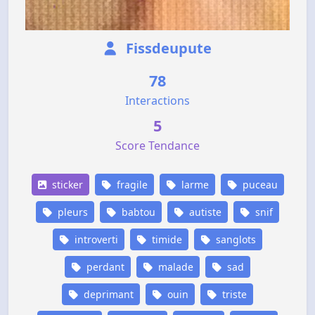
Fissdeupute
78
Interactions
5
Score Tendance
sticker
fragile
larme
puceau
pleurs
babtou
autiste
snif
introverti
timide
sanglots
perdant
malade
sad
deprimant
ouin
triste