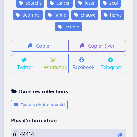
sourcils
cancer
loser
seul
deprime
faible
chauve
herve
victime
Copier
Copier (jvc)
Twitter
WhatsApp
Facebook
Telegram
Dans ces collections
Favoris de Archibaald
Plus d'information
44414