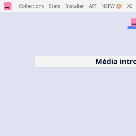
Collections
Stats
Installer
API
NSFW 🥵
Média intr