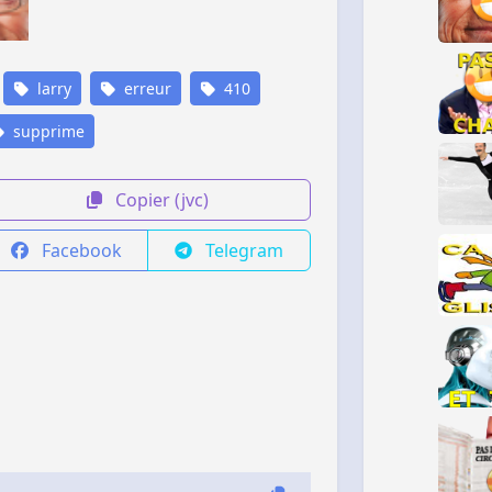
larry
erreur
410
supprime
Copier (jvc)
Facebook
Telegram