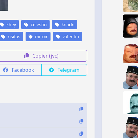
khey
celestin
knacki
risitas
miroir
valentin
Copier (jvc)
Facebook
Telegram