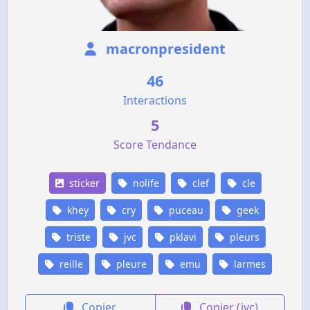
macronpresident
46
Interactions
5
Score Tendance
sticker
nolife
clef
cle
khey
cry
puceau
geek
triste
jvc
pklavi
pleurs
reille
pleure
emu
larmes
Copier
Copier (jvc)