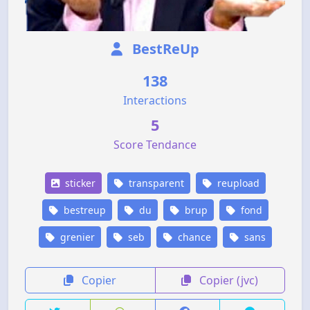
BestReUp
138
Interactions
5
Score Tendance
sticker
transparent
reupload
bestreup
du
brup
fond
grenier
seb
chance
sans
Copier
Copier (jvc)