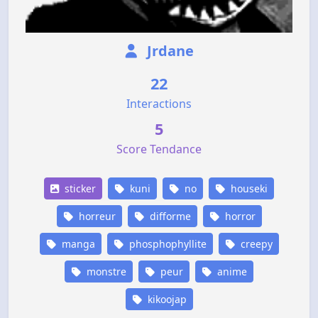
Jrdane
22
Interactions
5
Score Tendance
sticker
kuni
no
houseki
horreur
difforme
horror
manga
phosphophyllite
creepy
monstre
peur
anime
kikoojap