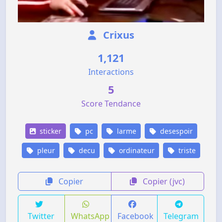
Crixus
1,121
Interactions
5
Score Tendance
sticker
pc
larme
desespoir
pleur
decu
ordinateur
triste
Copier
Copier (jvc)
Twitter
WhatsApp
Facebook
Telegram