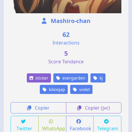
Mashiro-chan
62
Interactions
5
Score Tendance
sticker
evergarden
kj
kikoojap
violet
Copier
Copier (jvc)
Twitter
WhatsApp
Facebook
Telegram