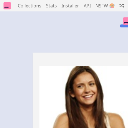
Collections
Stats
Installer
API
NSFW 🥵