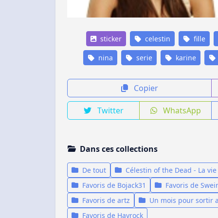
sticker
celestin
fille
nina
serie
karine
Copier
Twitter
WhatsApp
Dans ces collections
De tout
Célestin of the Dead - La vi
Favoris de Bojack31
Favoris de Swei
Favoris de artz
Un mois pour sortir a
Favoris de Hayrock