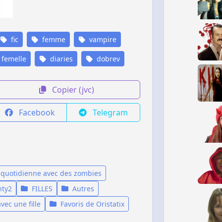
fic
femme
vampire
femelle
diaries
dobrev
Copier (jvc)
Facebook
Telegram
e quotidienne avec des zombies
nty2
FILLES
Autres
vec une fille
Favoris de Oristatix