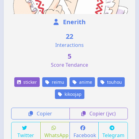
Enerith
22
Interactions
5
Score Tendance
sticker
reimu
anime
touhou
kikoojap
Copier
Copier (jvc)
Twitter
WhatsApp
Facebook
Telegram