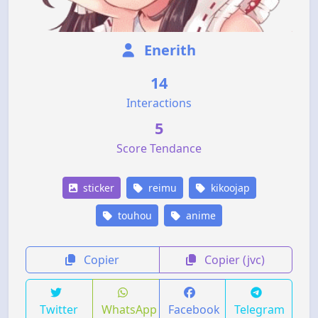
Enerith
14
Interactions
5
Score Tendance
sticker
reimu
kikoojap
touhou
anime
Copier
Copier (jvc)
Twitter
WhatsApp
Facebook
Telegram