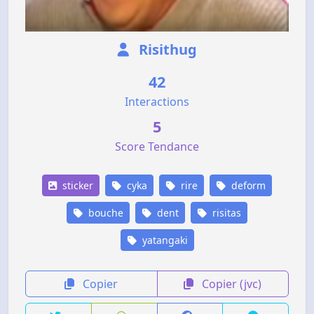
Risithug
42
Interactions
5
Score Tendance
sticker
cyka
rire
deform
bouche
dent
risitas
yatangaki
Copier
Copier (jvc)