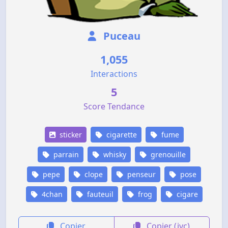
Puceau
1,055
Interactions
5
Score Tendance
sticker
cigarette
fume
parrain
whisky
grenouille
pepe
clope
penseur
pose
4chan
fauteuil
frog
cigare
Copier
Copier (jvc)